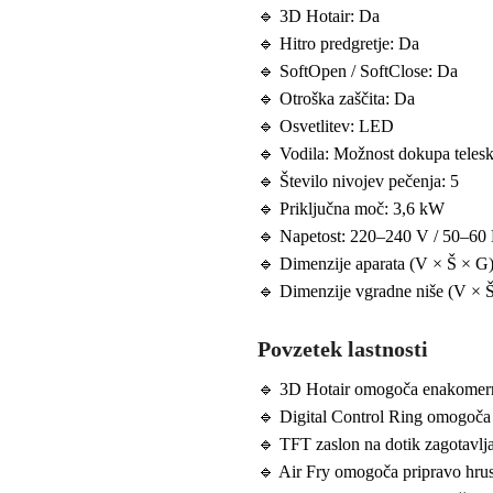
🔹 3D Hotair: Da
🔹 Hitro predgretje: Da
🔹 SoftOpen / SoftClose: Da
🔹 Otroška zaščita: Da
🔹 Osvetlitev: LED
🔹 Vodila: Možnost dokupa telesk
🔹 Število nivojev pečenja: 5
🔹 Priključna moč: 3,6 kW
🔹 Napetost: 220–240 V / 50–60
🔹 Dimenzije aparata (V × Š × G
🔹 Dimenzije vgradne niše (V ×
Povzetek lastnosti
🔹 3D Hotair omogoča enakomern
🔹 Digital Control Ring omogoča 
🔹 TFT zaslon na dotik zagotavlja
🔹 Air Fry omogoča pripravo hrus