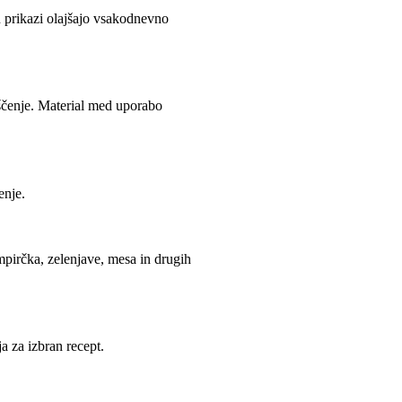
n prikazi olajšajo vsakodnevno
ščenje. Material med uporabo
enje.
pirčka, zelenjave, mesa in drugih
a za izbran recept.