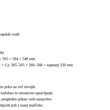
opskih vodil
 Hz
): 595 × 594 × 548 mm
 Š × G): 585–595 × 560–568 × najmanj 550 mm
o peko na več nivojih.
sodobno in enostavno upravljanje.
 pregleden prikaz vseh nastavitev.
tljavih jedi z manj maščobe.