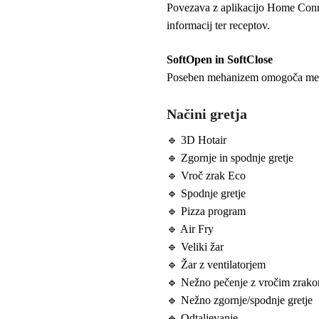
Povezava z aplikacijo Home Conne
informacij ter receptov.
SoftOpen in SoftClose
Poseben mehanizem omogoča mehko 
Načini gretja
🔹 3D Hotair
🔹 Zgornje in spodnje gretje
🔹 Vroč zrak Eco
🔹 Spodnje gretje
🔹 Pizza program
🔹 Air Fry
🔹 Veliki žar
🔹 Žar z ventilatorjem
🔹 Nežno pečenje z vročim zrak
🔹 Nežno zgornje/spodnje gretje
🔹 Odtaljevanje