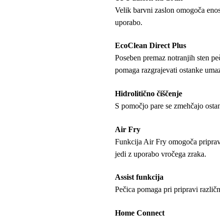
Velik barvni zaslon omogoča enost
uporabo.
EcoClean Direct Plus
Poseben premaz notranjih sten pe
pomaga razgrajevati ostanke umaz
Hidrolitično čiščenje
S pomočjo pare se zmehčajo ostank
Air Fry
Funkcija Air Fry omogoča pripravo
jedi z uporabo vročega zraka.
Assist funkcija
Pečica pomaga pri pripravi različn
Home Connect