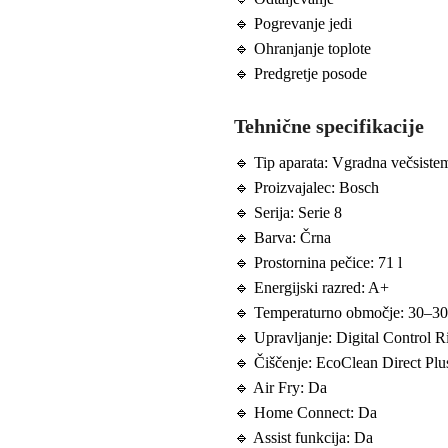
🔹 Pogrevanje jedi
🔹 Ohranjanje toplote
🔹 Predgretje posode
Tehnične specifikacije
🔹 Tip aparata: Vgradna večsiste
🔹 Proizvajalec: Bosch
🔹 Serija: Serie 8
🔹 Barva: Črna
🔹 Prostornina pečice: 71 l
🔹 Energijski razred: A+
🔹 Temperaturno območje: 30–3
🔹 Upravljanje: Digital Control 
🔹 Čiščenje: EcoClean Direct Plus
🔹 Air Fry: Da
🔹 Home Connect: Da
🔹 Assist funkcija: Da