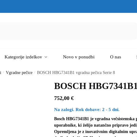
Kategorije izdelkov
Novo v ponudbi
O nas
i
/
Vgradne pečice
/
BOSCH HBG7341B1 vgradna pečica Serie 8
BOSCH HBG7341B1 vg
752,00
€
Na zalogi. Rok dobave: 2 - 5 dni.
Bosch HBG7341B1 je vgradna večsistemska peč
uporabnike, ki želijo natančno pripravo jed
Opremljena je z inovativnim digitalnim upr