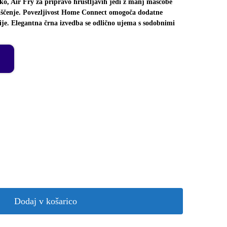
ko, Air Fry za pripravo hrustljavih jedi z manj maščobe
 čiščenje. Povezljivost Home Connect omogoča dodatne
je. Elegantna črna izvedba se odlično ujema s sodobnimi
Dodaj v košarico