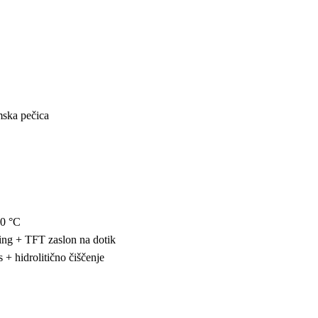
mska pečica
00 °C
Ring + TFT zaslon na dotik
 + hidrolitično čiščenje