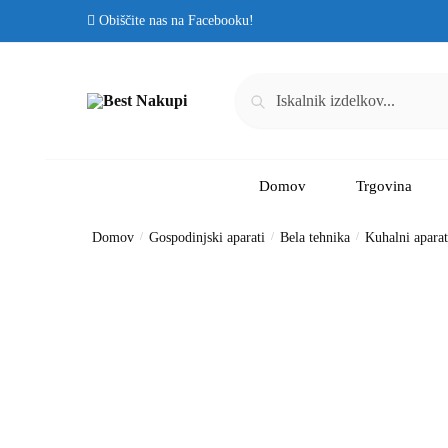
Obiščite nas na Facebooku!
Iskanje
Domov
Trgovina
Domov
/
Gospodinjski aparati
/
Bela tehnika
/
Kuhalni aparat