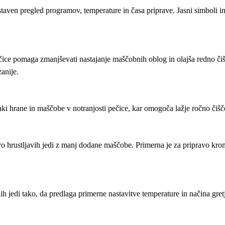
aven pregled programov, temperature in časa priprave. Jasni simboli i
čice pomaga zmanjševati nastajanje maščobnih oblog in olajša redno či
anije.
i hrane in maščobe v notranjosti pečice, kar omogoča lažje ročno čišč
 hrustljavih jedi z manj dodane maščobe. Primerna je za pripravo krom
ih jedi tako, da predlaga primerne nastavitve temperature in načina gretj