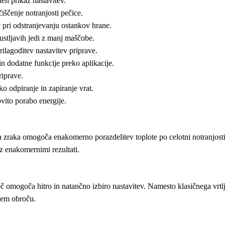
en prikaz nastavitev.
iščenje notranjosti pečice.
 pri odstranjevanju ostankov hrane.
ustljavih jedi z manj maščobe.
ilagoditev nastavitev priprave.
 dodatne funkcije preko aplikacije.
riprave.
 odpiranje in zapiranje vrat.
vito porabo energije.
zraka omogoča enakomerno porazdelitev toplote po celotni notranjosti 
 z enakomernimi rezultati.
oč omogoča hitro in natančno izbiro nastavitev. Namesto klasičnega vrt
nem obroču.