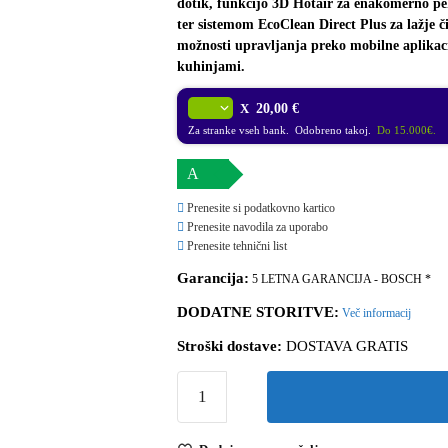
dotik, funkcijo 3D Hotair za enakomerno pe
ter sistemom EcoClean Direct Plus za lažje
možnosti upravljanja preko mobilne aplikaci
kuhinjami.
X
20,00 €
Za stranke vseh bank. Odobreno takoj.
Do 15.000€.
A
Prenesite si podatkovno kartico
Prenesite navodila za uporabo
Prenesite tehnični list
Garancija:
5 LETNA GARANCIJA - BOSCH *
DODATNE STORITVE:
Več informacij
Stroški dostave:
DOSTAVA GRATIS