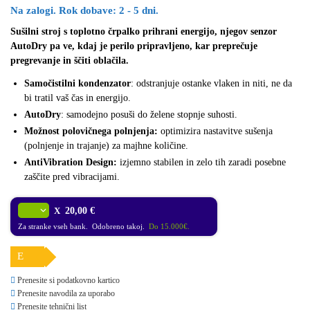
Na zalogi. Rok dobave: 2 - 5 dni.
Sušilni stroj s toplotno črpalko prihrani energijo, njegov senzor
AutoDry pa ve, kdaj je perilo pripravljeno, kar preprečuje
pregrevanje in ščiti oblačila.
Samočistilni kondenzator
: odstranjuje ostanke vlaken in niti, ne da
bi tratil vaš čas in energijo.
AutoDry
: samodejno posuši do želene stopnje suhosti.
Možnost polovičnega polnjenja:
optimizira nastavitve sušenja
(polnjenje in trajanje) za majhne količine.
AntiVibration Design:
izjemno stabilen in zelo tih zaradi posebne
zaščite pred vibracijami.
X
20,00 €
Za stranke vseh bank. Odobreno takoj.
Do 15.000€.
E
Prenesite si podatkovno kartico
Prenesite navodila za uporabo
Prenesite tehnični list