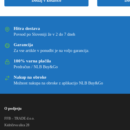
Dodaj v košarico
Do
Hitra dostava
Povsod po Sloveniji že v 2 do 7 dneh
Garancija
Za vse artikle v ponudbi je na voljo garancija.
100% varna plačila
Predračun / NLB Buy&Go
Nakup na obroke
Možnost nakupa na obroke z aplikacijo NLB Buy&Go
O podjetju
FFB – TRADE d.o.o.
Kidričeva ulica 28