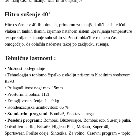
ter manj časa za likanje. Mar ni to olajšanje?
Hitro sušenje 40’
Hitro sušenje v 40-ih minutah, primerno za manjše količine sintetičnih
vlaken in tankih tkanin, izjemno natančen sistem upravljanja temperature
ter spremljanje stopnje suhosti in vlažnosti oblačil v realnem času
omogočajo, da oblačila nadenete takoj po zaključku sušenja.
Tehnične lastnosti :
• Možnost podvgradnje
• Tehnologija s toplotno črpalko z okolju prijaznim hladilnim sredstvom
R290
• Prilagodljivost nog: max 15mm
• Prostornina bobna: 112l
• Zmogljivost sušenja: 1 – 9 kg
• Kondenzacijska učinkovitost: 86 %
•
Standardni programi
: Bombaž, Enostavna nega
•
Posebni programi:
Bombaž, Bluze/srajce, Bombaž eco, Sušenje puha,
Občutljivo perilo, Brisače, Higiena Plus, Mešano, Super 40,
Sportswear, Prešite odeje, Sintetika, Za volno, Casovni program – toplo