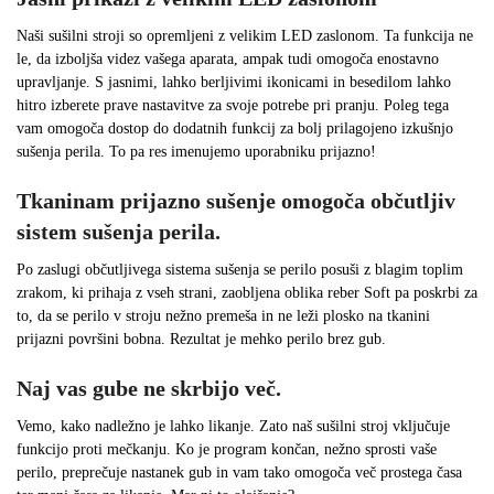
Naši sušilni stroji so opremljeni z velikim LED zaslonom. Ta funkcija ne
le, da izboljša videz vašega aparata, ampak tudi omogoča enostavno
upravljanje. S jasnimi, lahko berljivimi ikonicami in besedilom lahko
hitro izberete prave nastavitve za svoje potrebe pri pranju. Poleg tega
vam omogoča dostop do dodatnih funkcij za bolj prilagojeno izkušnjo
sušenja perila. To pa res imenujemo uporabniku prijazno!
Tkaninam prijazno sušenje omogoča občutljiv
sistem sušenja perila.
Po zaslugi občutljivega sistema sušenja se perilo posuši z blagim toplim
zrakom, ki prihaja z vseh strani, zaobljena oblika reber Soft pa poskrbi za
to, da se perilo v stroju nežno premeša in ne leži plosko na tkanini
prijazni površini bobna. Rezultat je mehko perilo brez gub.
Naj vas gube ne skrbijo več.
Vemo, kako nadležno je lahko likanje. Zato naš sušilni stroj vključuje
funkcijo proti mečkanju. Ko je program končan, nežno sprosti vaše
perilo, preprečuje nastanek gub in vam tako omogoča več prostega časa