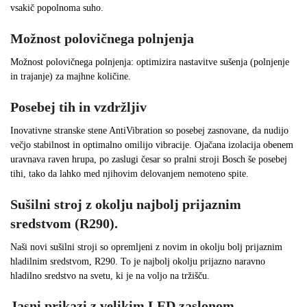
vsakič popolnoma suho.
Možnost polovičnega polnjenja
Možnost polovičnega polnjenja: optimizira nastavitve sušenja (polnjenje
in trajanje) za majhne količine.
Posebej tih in vzdržljiv
Inovativne stranske stene AntiVibration so posebej zasnovane, da nudijo
večjo stabilnost in optimalno omilijo vibracije. Ojačana izolacija obenem
uravnava raven hrupa, po zaslugi česar so pralni stroji Bosch še posebej
tihi, tako da lahko med njihovim delovanjem nemoteno spite.
Sušilni stroj z okolju najbolj prijaznim
sredstvom (R290).
Naši novi sušilni stroji so opremljeni z novim in okolju bolj prijaznim
hladilnim sredstvom, R290. To je najbolj okolju prijazno naravno
hladilno sredstvo na svetu, ki je na voljo na tržišču.
Jasni prikazi z velikim LED zaslonom