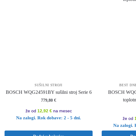
SUŠILNI STROJI
BEST DN
BOSCH WQG24591BY sušilni stroj Serie 6
BOSCH WQG24
toplot
779,80
€
že od
12,92 €
na mesec
Na zalogi. Rok dobave: 2 - 5 dni.
že od
Na zalogi. 