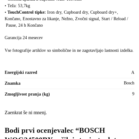
• Teža: 53,7kg
•
TouchControl tipke:
Iron dry, Cupboard dry, Cupboard dry+,
Končano, Enostavno za likanje, Nežno, Zvočni signal, Start / Reload /
Pause, 24 h Končano
Garancija 24 mesecev
Vse fotografije artiklov so simbolične in ne zagotavljajo lastnosti izdelka.
Energijski razred
A
Bosch
Znamka
9
Zmogljivost pranja (kg)
Zaenkrat še ni mnenj.
Bodi prvi ocenjevalec “BOSCH