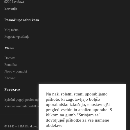
9220 Lendava
Slovenija
Pomoč uporabnikom
Moj račun
Pogosta vprašanja
Menu
Domov
Ponudba
Novo v ponudbi
Kontakt
Povezave
Na naši spletni strani uporabljamo
piškote, ki zagotavljajo boljšo
Splošni pogoji poslovanja
uporabniško izkušnjo, enostavnejši
Varstvo osebnih podatkov
pregled vsebin in analizo uporabe. S
klikom na gumb "Strinjam se"
dovoljuješ piškotke za vse namene
obdelave.
© FFB – TRADE d.o.o. Vse pravice pridržane!