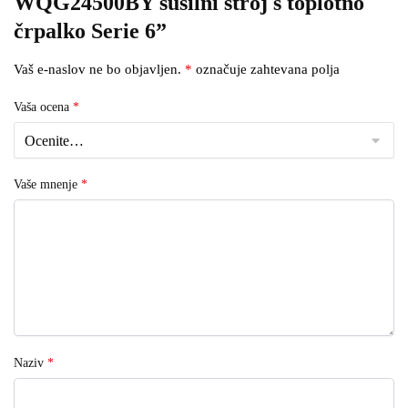
WQG24500BY sušilni stroj s toplotno
črpalko Serie 6”
Vaš e-naslov ne bo objavljen.
*
označuje zahtevana polja
Vaša ocena
*
Vaše mnenje
*
Naziv
*