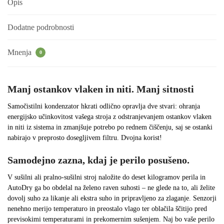
Opis
Dodatne podrobnosti
Mnenja
0
Manj ostankov vlaken in niti. Manj sitnosti
Samočistilni kondenzator hkrati odlično opravlja dve stvari: ohranja
energijsko učinkovitost vašega stroja z odstranjevanjem ostankov vlaken
in niti iz sistema in zmanjšuje potrebo po rednem čiščenju, saj se ostanki
nabirajo v preprosto dosegljivem filtru. Dvojna korist!
Samodejno zazna, kdaj je perilo posušeno.
V sušilni ali pralno-sušilni stroj naložite do deset kilogramov perila in
AutoDry ga bo obdelal na želeno raven suhosti – ne glede na to, ali želite
dovolj suho za likanje ali ekstra suho in pripravljeno za zlaganje. Senzorji
nenehno merijo temperaturo in preostalo vlago ter oblačila ščitijo pred
previsokimi temperaturami in prekomernim sušenjem. Naj bo vaše perilo