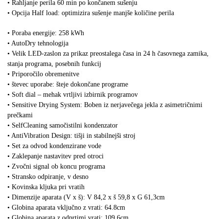
• Rahljanje perila 60 min po končanem sušenju
• Opcija Half load: optimizira sušenje manjše količine perila
• Poraba energije: 258 kWh
• AutoDry tehnologija
• Velik LED-zaslon za prikaz preostalega časa in 24 h časovnega zamika,
stanja programa, posebnih funkcij
• Priporočilo obremenitve
• števec uporabe: šteje dokončane programe
• Soft dial – mehak vrtljivi izbirnik programov
• Sensitive Drying System: Boben iz nerjavečega jekla z asimetričnimi
prečkami
• SelfCleaning samočistilni kondenzator
• AntiVibration Design: tišji in stabilnejši stroj
• Set za odvod kondenzirane vode
• Zaklepanje nastavitev pred otroci
• Zvočni signal ob koncu programa
• Stransko odpiranje, v desno
• Kovinska kljuka pri vratih
• Dimenzije aparata (V x š): V 84,2 x š 59,8 x G 61,3cm
• Globina aparata vključno z vrati: 64.8cm
• Globina aparata z odprtimi vrati: 109.6cm